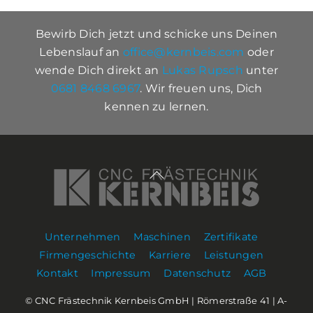
Bewirb Dich jetzt und schicke uns Deinen
Lebenslauf an
office@kernbeis.com
oder
wende Dich
direkt an
Lukas Rupsch
unter
0681 8468 6967
. Wir freuen uns, Dich
kennen zu lernen.
Back
To
Top
Unternehmen
Maschinen
Zertifikate
Firmengeschichte
Karriere
Leistungen
Kontakt
Impressum
Datenschutz
AGB
© CNC Frästechnik Kernbeis GmbH | Römerstraße 41 | A-