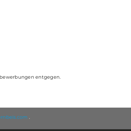
tivbewerbungen entgegen.
ernbeis.com
.