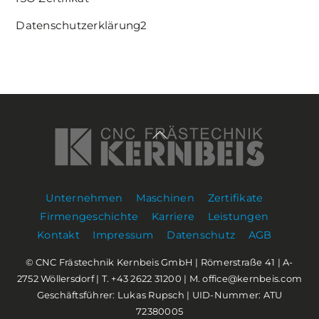
Datenschutzerklärung2
Back
To
Top
Unternehmen
Maschinen
Zertifikate
Firmengeschichte
Karriere
Leistungen
Kontakt
Impressum
Datenschutz
AGB
© CNC Frästechnik Kernbeis GmbH | Römerstraße 41 | A-
2752 Wöllersdorf | T. +43 2622 31200 | M. office@kernbeis.com
Geschäftsführer: Lukas Rupsch | UID-Nummer: ATU
72380005