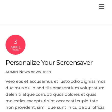
Skip
Me
to
content
3
APRIL
2016
Personalize Your Screensaver
News
news
,
tech
ADMIN
Vero eos et accusamus et iusto odio dignissimos
ducimus qui blanditiis praesentium voluptatum
deleniti atque corrupti quos dolores et quas
molestias excepturi sint occaecati cupiditate
non provident, similique sunt in culpa qui officia